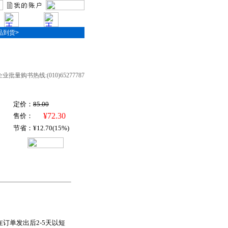
品到货>
高级搜索>>
企业批量购书热线:(010)65277787
定价：
85.00
¥72.30
售价：
节省：¥12.70(15%)
订单发出后2-5天以短