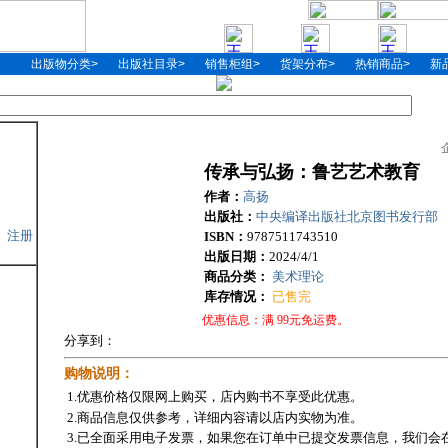
出版物分类>
出版社目录>
销售柜组>
货架分布>
热销商品>
新
传承与弘扬：鲁艺艺术教育
作者：
高扬
出版社：
中央编译出版社北京图书发行部
注册
ISBN：
9787511743510
出版日期：
2024/4/1
商品分类：
美术理论
库存情况：
已售完
优惠信息：
满 99元免运费。
分享到：
购物说明：
1.优惠价格仅限网上购买，店内购书不享受此优惠。
2.商品信息仅供参考，详细内容请以店内实物为准。
3.已全面采用电子发票，如果您在订单中已提交发票信息，我们会在