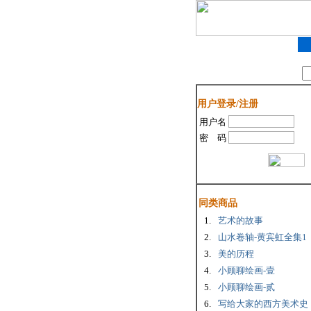
图书搜索：
用户登录/注册
用户名
密 码
同类商品
1.
艺术的故事
2.
山水卷轴-黄宾虹全集1
3.
美的历程
4.
小顾聊绘画-壹
5.
小顾聊绘画-贰
6.
写给大家的西方美术史