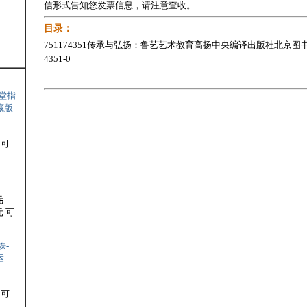
信形式告知您发票信息，请注意查收。
目录：
751174351传承与弘扬：鲁艺艺术教育高扬中央编译出版社北京图书发行部
4351-0
堂指
藏版
 可
元
元 可
铁-
运
 可