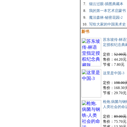
7.
烟云过眼-插图典藏本
8.
我的第一本艺术启蒙书
9.
魔法森林-秘密花园-2
10.
写给大家的中国美术史
新书
苏东坡传-林语
定授权纪念典
定价：
52.00元
售价：44.20元
节省：7.80元
这里是中国-3
定价：
198.00
售价：168.30
节省：29.70元
枪炮.病菌与钢
人类社会的命
定价：
89.00元
售价：75.70元
节省：13.30元