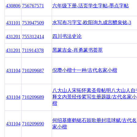
430806
756767571
六年级下册-活页学生字帖-墨点字帖
水写布习字宝-欧阳询九成宫醴泉铭-3
431101
753947509
四川书法史论
431201
755312414
黑篆吉金-肖勇篆书荟萃
431201
711914378
倪瓒小楷十一种/古代名家小楷
431104
710209687
八大山人宋拓怀素圣母帖明八大山人自
释文内景经传綮写生册题跋/古代名家小
431104
710209689
楷
何绍基瘗鹤铭石鼓歌册封琉球赋/古代名
431104
710209690
家小楷